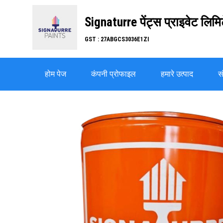
Signaturre पेंट्स प्राइवेट लिमि
GST : 27ABGCS3036E1ZI
होम पेज
कंपनी प्रोफाइल
हमारे उत्पाद
सं