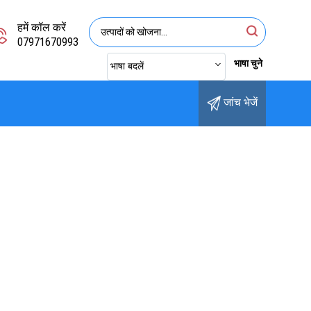
हमें कॉल करें
07971670993
भाषा चुने
भाषा बदलें
जांच भेजें